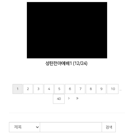
Views
성탄전야예배1 (12/24)
...
1
2
3
4
5
6
7
8
9
10
40
검색