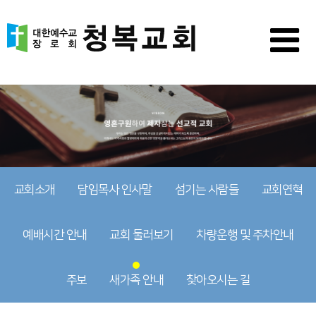
교회소개
담임목사 인사말
섬기는 사람들
교회연혁
예배시간 안내
교회 둘러보기
차량운행 및 주차안내
주보
새가족 안내
찾아오시는 길