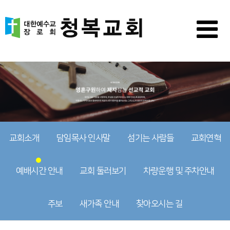
교회소개
담임목사 인사말
섬기는 사람들
교회연혁
예배시간 안내
교회 둘러보기
차량운행 및 주차안내
주보
새가족 안내
찾아오시는 길