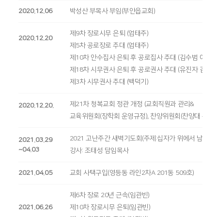
2020.12.06
박성산 부목사 부임(부안읍교회)
제9차 장로시무 은퇴 (엄태주)
2020.12.20
제5차 공로장로 추대 (엄태주)
제10차 안수집사 은퇴 후 공로집사 추대 (김수범 이남구
제18차 시무권사 은퇴 후 공로권사 추대 (유진자 김정선
제3차 시무권사 추대 (백덕기)
제21차 청복교회 정관 개정 (교회직원과 관리&
2020.12.20.
교육위원회(장학회 운영규정), 찬양위원회(찬양대 운영
2021 고난주간 새벽기도회(주제:십자가 위에서 남기신 
2021.03.29
~04.03
강사: 조태성 담임목사
2021.04.05
교회 사택구입(영등동 라인2차A 201동 509호)
제6차 장로 20년 근속(임관빈)
2021.06.26
제10차 장로시무 은퇴(임관빈)