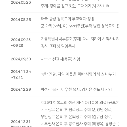
2024.05.26
주제: 광야를 걷고 있는 그대에게(시 23:1-6)
태국 넝웽 청복교회 부교역자 청빙
2024.05.26.
쿤 마리(58세, 여) 5/26(주일)부터 넝웽 청복교회 전도
가을특별새벽부흥회(주제: 다시 자라기 시작하니라!)
2024.09.23
~09.28
강사: 조태성 담임목사
2024.09.30
차순선 선교사(몽골) 사임
2024.11.24
성탄 연말, 지역 이웃을 위한 사랑의 박스 나누기
~12.15
2024.12.29
박성산 목사, 이우현 목사, 김지은 전도사 사임
제25차 청복교회 정관 개정(24.12.01 의결) 공포(제2장 
시무장로 은퇴 후 원로장로 추대 (손병원 장로)
무임장로 은퇴 후 은퇴장로 추대 (김규남 장로)
2024.12.31
시무권사 은퇴 후 공로권사 추대 (최경옥, 윤정순, 문부월