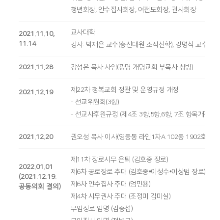
청년회장, 안수집사회장, 여전도회장, 권사회장
교사대학
2021.11.10,
11.14
강사: 박재은 교수(총신대원 조직신학), 강명식 교수(
2021.11.28
강성은 목사 사임(광명 개명교회 부목사 청빙)
제22차 청복교회 정관 및 운영규정 개정
2021.12.19
- 선교위원회(3항)
- 선교사후원규정 (제4조 3항,5항,6항, 7조 항목개정 및 
2021.12.20
권오성 목사 이사(영등동 라인1차A 102동 1902호)
제11차 장로시무 은퇴 (김호중 장로)
2022.01.01
제6차 공로장로 추대 (김호중•이성수•이상범 장로)
(2021.12.19.
제6차 안수집사 추대 (엄민용)
공동의회 결의)
제4차 시무권사 추대 (조정미 김미실)
무임장로 임명 (김종섭)