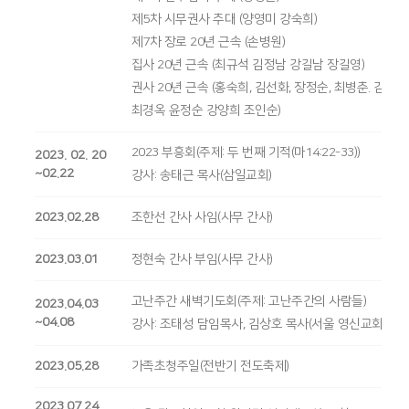
제5차 시무권사 추대 (양영미 강숙희)
제7차 장로 20년 근속 (손병원)
집사 20년 근속 (최규석 김정남 강길남 장길영)
권사 20년 근속 (홍숙희, 김선화, 장정순, 최병춘. 김영경
최경옥 윤정순 강양희 조인순)
2023 부흥회(주제: 두 번째 기적(마14:22-33))
2023. 02. 20
~02.22
강사: 송태근 목사(삼일교회)
2023.02.28
조한선 간사 사임(사무 간사)
2023.03.01
정현숙 간사 부임(사무 간사)
고난주간 새벽기도회(주제: 고난주간의 사람들)
2023.04.03
~04.08
강사: 조태성 담임목사, 김상호 목사(서울 영신교회 담임
2023.05.28
가족초청주일(전반기 전도축제)
2023.07.24