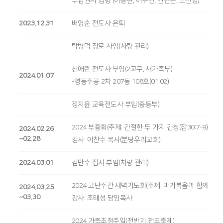
무임권사 임명 (이승현, 이주안, 안현순, 고선영)
2023.12.31
배영순 전도사 은퇴
탁병덕 장로 사임(차량 관리)
신애란 전도사 부임(2교구, 새가족부)
2024.01.07
-영등주공 2차 207동 108호(01.02)
정지윤 교육전도사 부임(중등부)
2024 부흥회(주제: 간절한 두 가지 간청(잠30:7-9))
2024.02.26
~02.28
강사: 이찬수 목사(분당우리교회)
2024.03.01
김만수 집사 부임(차량 관리)
2024 고난주간 새벽기도회(주제: 마가복음과 함께하는
2024.03.25
~03.30
강사: 조태성 담임목사
2024 가족초청주일(전반기 전도축제)