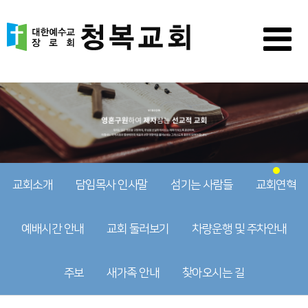
교회소개
담임목사 인사말
섬기는 사람들
교회연혁
예배시간 안내
교회 둘러보기
차량운행 및 주차안내
주보
새가족 안내
찾아오시는 길