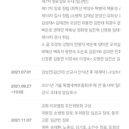
제7차 원로장로 추대 (임관빈)
제17차 장로 장립 (최혁산 박양수 탁병덕 백용성 소인수
제16차 집사 장립 (소병탁 김재남 문경신 유희상 강장
김성태A 김태관B 오상민 최용한 김현태 최광수 문훈희
박은호 권혁민 박복남 정화영 임진혁 신명용 임태혁)
제16차 권사 취임
소 윤 조경희 강형미 민명자 박순복 양미란 오석실 소
곽혜선 백옥자 방현숙 도순옥 김경자B 김미란 민화자 
신정훈 김종란 이정숙B 이정숙c 오명란 임진순 김명미
2021.07.01
강성전(김선미) 선교사 안식년 후 재계약 (~2028.6.30까
2021년 가을 특별새벽부흥회(주제: 큰 용사여! 일어나라!(
2021.09.27
~10.02
강사: 조태성 담임목사
교회 리모델링 추진위원회 구성
위원장: 손병원 장로, 부위원장: 임은규 장로, 총무: 박
2021.11.07
고문: 임관빈 장로
위원: 송재환, 노종섭, 김기호, 소인수 장로, 유희상 안수