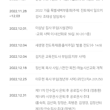
2022 가을 특별새벽부흥회(주제: 진토에서 일으키시며(삼
2022.11.28
~12.03
강사: 조태성 담임목사
이삼남 집사 부임(시설관리)
2022.12.01.
-교회 사택 이사(선화로 59길 30-20 1층)
2022.12.04
새생명 전도축제(총출석주일) ‘발품 전도’(수 14:9) 발로
2022.12.04
김지은 교육전도사 부임(유치부 사역)
2022.12.18
장신복 목사 사임 / (천안 목천) 하늘시선교회 개척
2022.12.25
이우현 목사 부임(청년부 사역) (라인2차A 201/509 이사 /
제11차 안수집사 은퇴 후 공로집사 추대 (정종환)
2022.12.31
제19차 시무권사 은퇴 후 공로권사 추대
(홍숙희, 김선화, 장정순, 최병춘. 김영경, 김정선B)
제7차 안수집사 추대 (정병근)