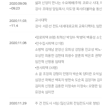
삶과 신앙이 만나는 수요예배(주제: 코로나 시대, 어떻게
2020.09.09.
~09.23
강사: 조태성 담임목사, 이도영 목사(더불어숲 동산교회)
교사대학
2020.11.03.
~11.4
강사: 서은선 전도사(세대로교회 교육디렉터), 임만호 
•장로피택 (6명) 최혁산 박양수 탁병덕 백용성 소인수 
2020.11.08
•안수집사피택 (21명)
소병탁 김재남 문경신 유희상 강장용 진교성 박노식 김
오상민 최용한 김현태 최광수 문훈희 박은호 권혁민 박
임진혁 신명용 임태혁
•권사피택 (30명)
소 윤 조경희 강형미 민명자 박순복 양미란 오석실 소문
심경선 곽혜선 백옥자 방현숙 도순옥 김경자B 김미란 
김미희 신정훈 김종란 이정숙B 이정숙c 오명란 임진순
유경숙 심미연
2020.11.29
주 건 전도사 사임 (일산교회 전임전도사로 청빙)