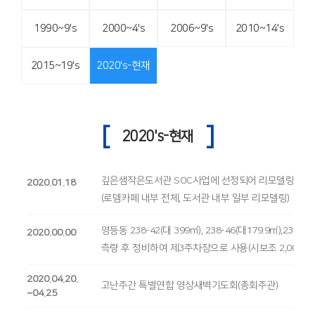
1990~9's
2000~4's
2006~9's
2010~14's
2015~19's
2020's-현재
[
]
2020's-현재
깊은샘작은도서관 SOC사업에 선정되어 리모델링 공사
2020.01.18
(로뎀카페 내부 전체, 도서관 내부 일부 리모델링)
영등동 238-42(대 399㎡), 238-46(대179.9㎡),239-
2020.00.00
측량 후 정비하여 제3주차장으로 사용(시보조 2,000만원
2020.04.20.
고난주간 특별연합 영상새벽기도회(총회주관)
~04.25