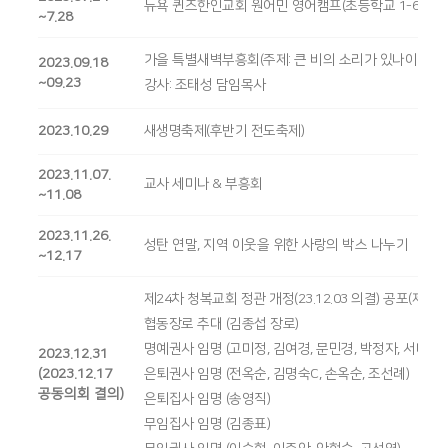
뉴욕 퀸즈한인교회 원어민 영어캠프(초등학교 1-6학년)
~7.28
가을 특별새벽부흥회(주제: 큰 비의 소리가 있나이다(왕상1
2023.09.18
~09.23
강사: 조태성 담임목사
2023.10.29
새생명축제(후반기 전도축제)
2023.11.07.
교사 세미나 & 부흥회
~11.08
2023.11.26.
성탄 연말, 지역 이웃을 위한 사랑의 박스 나누기
~12.17
제24차 청복교회 정관 개정(23.12.03 의결) 공포(제2장 6조
협동장로 추대 (김종섭 장로)
명예권사 임명 (고미정, 김여경, 문민경, 박정자, 서미화,
2023.12.31
(2023.12.17
은퇴권사 임명 (전옥순, 김명숙C, 손옥순, 조선례)
공동의회 결의)
은퇴집사 임명 (송영직)
무임집사 임명 (김종표)