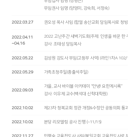
무임집사 임명 (정병근)
무임권사 임명 (양영미, 강숙희, 서정숙)
2022.03.27
권오성 목사 사임 (함열 송산교회 담임목사로 청빙-7/20
2022 고난주간 새벽기도회(주제: 인생을 바꾼 한 주간)
2022.04.11
~04.16
강사: 조태성 담임목사
2022.05.22
김성원 강도사 부임(고등부 사역) (라인1차A 102/1902 이사
2022.05.29
가족초청주일(총출석주일)
가을, 교사 바이블 아카데미 “안녕! 요한계시록”
2022.09.03
강사: 이우제 교수(백석대 신학대학원)
2022.10.02
제23차 청복교회 정관 개정&수정안 공동의회 통과(202
2022.10.02
본당 리모델링 공사 진행 (~11/15)
2022.11.27
민평숙 교육전도사 사임(북일교회 교육전도사로 부임)