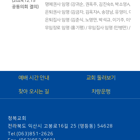
(2024.12.15
명예권사 임명 (강귀순, 권옥주, 김진숙B, 박소영A, 이용
공동의회 결의)
은퇴권사 임명 (김금자, 김옥자A, 송경남, 유영이, 이덕순
은퇴집사 임명 (김춘식, 노명만, 박석규, 이기주, 이명식,
무임장로 임명 (홍기평) / 무임집사 임명 (안병만) / 무임
예배 시간 안내
교회 둘러보기
찾아 오시는 길
차량운행
청복교회
전라북도 익산시 고봉로16길 25 (영등동) 54628
Tel.(063)851-2626