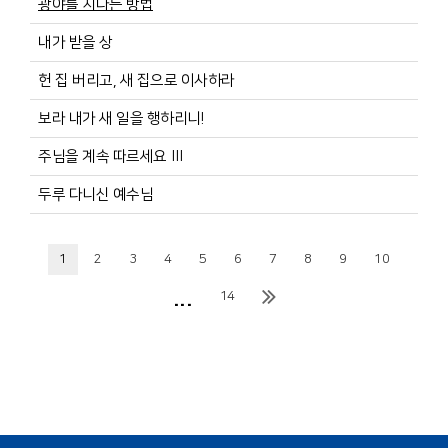
광야를 지나는 방법
내가 받을 상
헌 집 버리고, 새 집으로 이사하라
보라 내가 새 일을 행하리니!
주님을 계속 따르세요 Ⅲ
두루 다니신 예수님
1
2
3
4
5
6
7
8
9
10
...
14