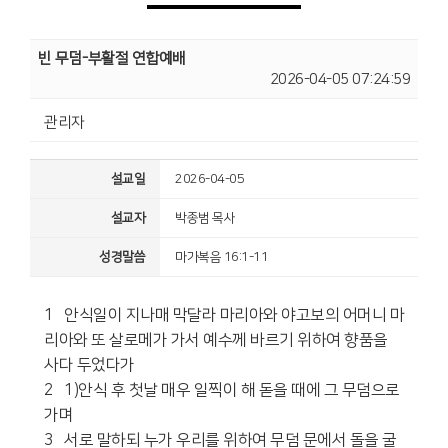
빈 무덤-부활절 연합예배
2026-04-05 07:24:59
관리자
설교일
2026-04-05
설교자
박종범 목사
성경말씀
마가복음 16:1-11
1 안식일이 지나매 막달라 마리아와 야고보의 어머니 마
리아와 또 살로메가 가서 예수께 바르기 위하여 향품을
사다 두었다가
2 1)안식 후 첫날 매우 일찍이 해 돋을 때에 그 무덤으로
가며
3 서로 말하되 누가 우리를 위하여 무덤 문에서 돌을 굴