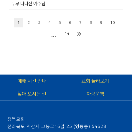
두루 다니신 예수님
1
2
3
4
5
6
7
8
9
10
...
14
예배 시간 안내
교회 둘러보기
찾아 오시는 길
차량운행
청복교회
전라북도 익산시 고봉로16길 25 (영등동) 54628