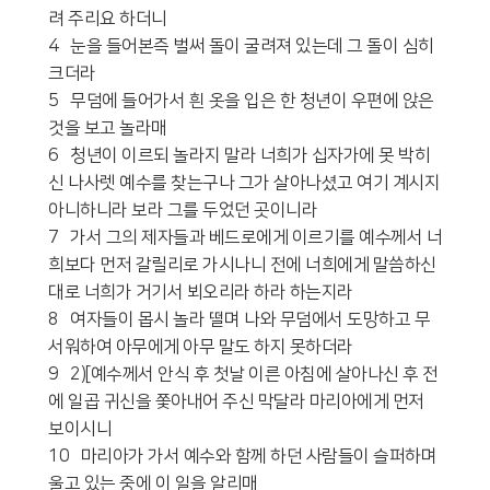
려 주리요 하더니
4 눈을 들어본즉 벌써 돌이 굴려져 있는데 그 돌이 심히
크더라
5 무덤에 들어가서 흰 옷을 입은 한 청년이 우편에 앉은
것을 보고 놀라매
6 청년이 이르되 놀라지 말라 너희가 십자가에 못 박히
신 나사렛 예수를 찾는구나 그가 살아나셨고 여기 계시지
아니하니라 보라 그를 두었던 곳이니라
7 가서 그의 제자들과 베드로에게 이르기를 예수께서 너
희보다 먼저 갈릴리로 가시나니 전에 너희에게 말씀하신
대로 너희가 거기서 뵈오리라 하라 하는지라
8 여자들이 몹시 놀라 떨며 나와 무덤에서 도망하고 무
서워하여 아무에게 아무 말도 하지 못하더라
9 2)[예수께서 안식 후 첫날 이른 아침에 살아나신 후 전
에 일곱 귀신을 쫓아내어 주신 막달라 마리아에게 먼저
보이시니
10 마리아가 가서 예수와 함께 하던 사람들이 슬퍼하며
울고 있는 중에 이 일을 알리매