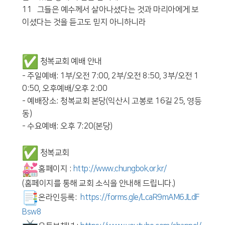
11 그들은 예수께서 살아나셨다는 것과 마리아에게 보
이셨다는 것을 듣고도 믿지 아니하니라
청복교회 예배 안내
- 주일예배: 1부/오전 7:00, 2부/오전 8:50, 3부/오전 1
0:50, 오후예배/오후 2:00
- 예배장소: 청복교회 본당(익산시 고봉로 16길 25, 영등
동)
- 수요예배: 오후 7:20(본당)
청복교회
홈페이지 :
http://www.chungbok.or.kr/
(홈페이지를 통해 교회 소식을 안내해 드립니다.)
온라인등록:
https://forms.gle/
LcaR9mAM6JLdF
Bsw8